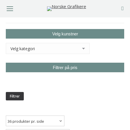
You are here:
Velg kunstner
Filtrer på pris
Min.
Makspris
pris
Filtrer