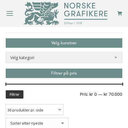
You are here:
Velg kunstner
Velg kategori
Filtrer på pris
Min
Ma
Pris:
kr 0
—
kr 70.000
Filtrer
pri