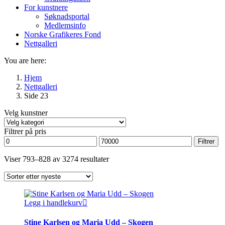
For kunstnere
Søknadsportal
Medlemsinfo
Norske Grafikeres Fond
Nettgalleri
You are here:
Hjem
Nettgalleri
Side 23
Velg kunstner
Filtrer på pris
Min.
Makspris
Filtrer
pris
Sortert
Viser 793–828 av 3274 resultater
etter
nyeste
Legg i handlekurv
Stine Karlsen og Maria Udd – Skogen