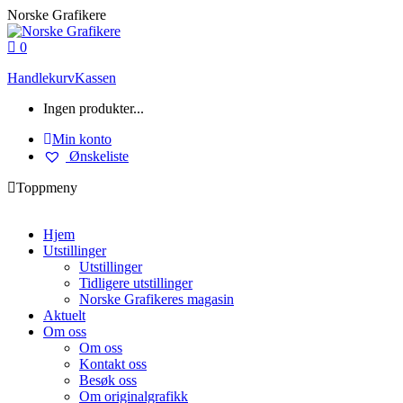
Skip
Norske Grafikere
to
content
0
Handlekurv
Kassen
Ingen produkter...
Min konto
Ønskeliste
Toppmeny
Hjem
Utstillinger
Utstillinger
Tidligere utstillinger
Norske Grafikeres magasin
Aktuelt
Om oss
Om oss
Kontakt oss
Besøk oss
Om originalgrafikk