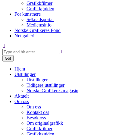
Grafikkfilmer
Grafikkguiden
For kunstnere
Søknadsportal
Medlemsinfo
Norske Grafikeres Fond
Nettgalleri
Search:
Hjem
Utstillinger
Utstillinger
Tidligere utstillinger
Norske Grafikeres magasin
Aktuelt
Om oss
Om oss
Kontakt oss
Besøk oss
Om originalgrafikk
Grafikkfilmer
Grafikkguiden