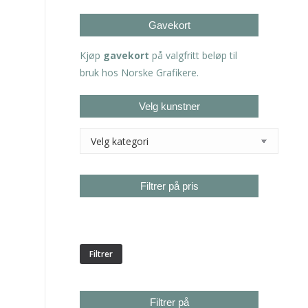
Gavekort
Kjøp
gavekort
på valgfritt beløp til
bruk hos Norske Grafikere.
Velg kunstner
Filtrer på pris
Min.
Makspris
pris
Filtrer
Filtrer på