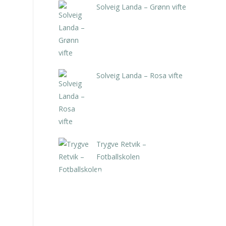
Solveig Landa – Grønn vifte
kr
5.250,00
inkl. 5% kunstavgift
Solveig Landa – Rosa vifte
kr
5.250,00
inkl. 5% kunstavgift
Trygve Retvik –
Fotballskolen
kr
2.940,00
inkl. 5% kunstavgift