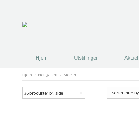
Hjem
Utstillinger
Aktuel
You are here:
Hjem
Nettgalleri
Side 70
Tore Aarh
kr
4.20