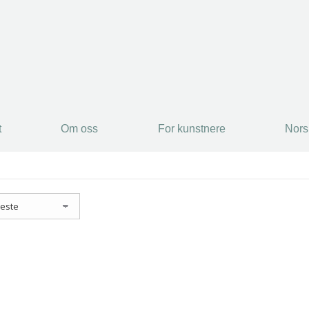
t
Om oss
For kunstnere
Nors
olt – Åpent landskap
0,00
inkl. 5% kunstavgift