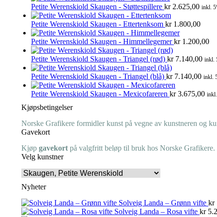
Petite Werenskiold Skaugen - Støttespillere
kr
2.625,00
inkl. 
Petite Werenskiold Skaugen - Ettertenksom
kr
1.800,00
Petite Werenskiold Skaugen - Himmellegemer
kr
1.200,00
Petite Werenskiold Skaugen - Triangel (rød)
kr
7.140,00
inkl.
Petite Werenskiold Skaugen - Triangel (blå)
kr
7.140,00
inkl.
Petite Werenskiold Skaugen - Mexicofareren
kr
3.675,00
inkl
Kjøpsbetingelser
Norske Grafikere formidler kunst på vegne av kunstneren og kuns
Gavekort
Kjøp
gavekort
på valgfritt beløp til bruk hos Norske Grafikere.
Velg kunstner
Nyheter
Solveig Landa – Grønn vifte
kr
Solveig Landa – Rosa vifte
kr
5.2