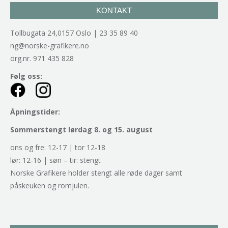
KONTAKT
Tollbugata 24,0157 Oslo | 23 35 89 40
ng@norske-grafikere.no
org.nr. 971 435 828
Følg oss:
Åpningstider:
Sommerstengt lørdag 8. og 15. august
ons og fre: 12-17 | tor 12-18
lør: 12-16 | søn – tir: stengt
Norske Grafikere holder stengt alle røde dager samt
påskeuken og romjulen.