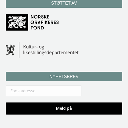
STØTTET AV
NYHETSBREV