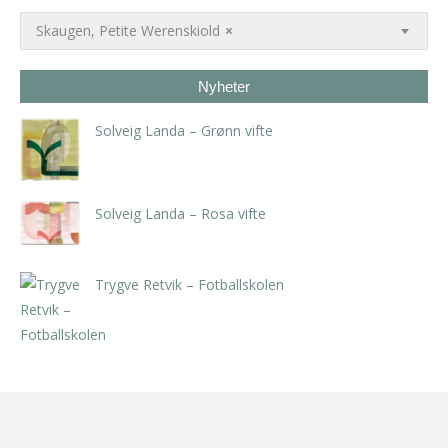
Skaugen, Petite Werenskiold
×
Nyheter
Solveig Landa – Grønn vifte
kr
5.250,00
inkl. 5% kunstavgift
Solveig Landa – Rosa vifte
kr
5.250,00
inkl. 5% kunstavgift
Trygve Retvik – Fotballskolen
kr
2.940,00
inkl. 5% kunstavgift