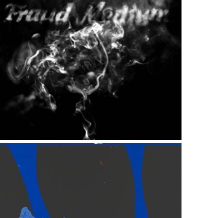
Lars Morell – Fraud Medium
Lars Teigum – Silketrykk