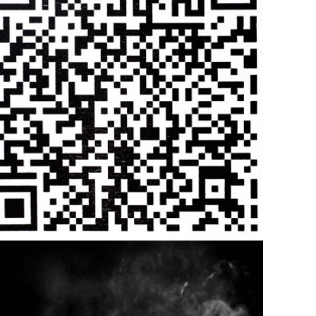
Rune Elias Helgesen – JÆVLA SVARTE TRESNITT