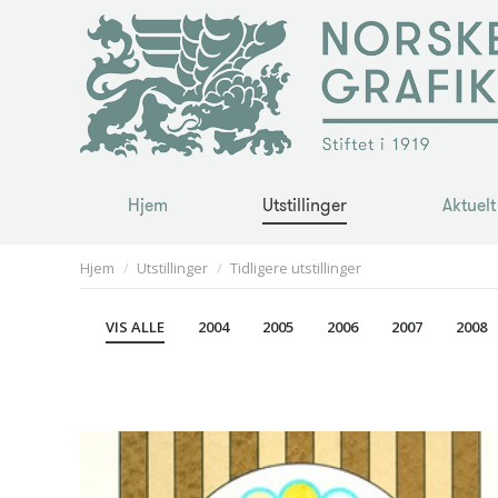
Hjem
Utstillinger
Aktuelt
Hjem
Utstillinger
Aktuelt
You are here:
Hjem
Utstillinger
Tidligere utstillinger
VIS ALLE
2004
2005
2006
2007
2008