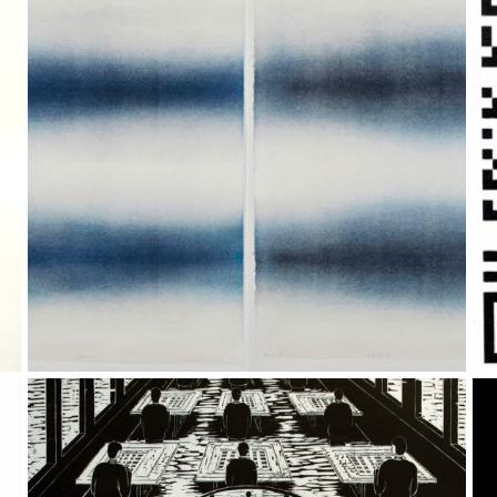
Elisabet Alsos Strand – Things that are distant
though near
Things that are near though distant
Per Kristian Nygård – Monolog