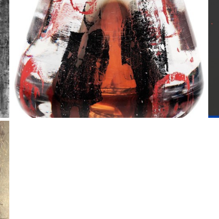
Tomas Colbengtson – Atoe