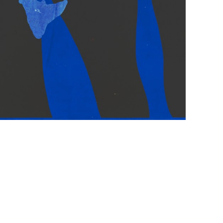
Ola Jonsrud – The Meek Shall Inherit The Earth