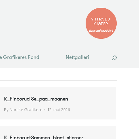
e Grafikeres Fond
Nettgalleri
Search:
e Grafikeres Fond
Nettgalleri
Search:
K_Finborud-Se_paa_maanen
By
Norske Grafikere
12. mai 2026
K_Finborud-Sammen_blant_stjerner