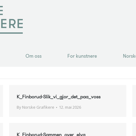
Om oss
For kunstnere
Norsk
Om oss
For kunstnere
Norsk
K_Finborud-Slik_vi_gjor_det_paa_voss
By
Norske Grafikere
12. mai 2026
K_Finborud-Sammen_over_elva