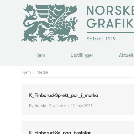
Hjem
Utstillinger
Aktuelt
Hjem
Utstillinger
Aktuelt
You are here:
Hjem
Media
K_Finborud-Sprekt_par_i_marka
By
Norske Grafikere
12. mai 2026
K_Finborud-Se_paa_bestefar