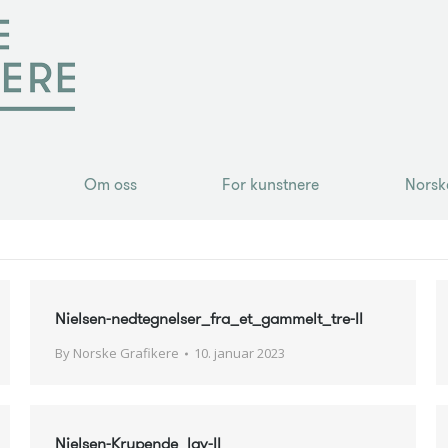
Om oss
For kunstnere
Norsk
Om oss
For kunstnere
Norsk
Nielsen-nedtegnelser_fra_et_gammelt_tre-II
By
Norske Grafikere
10. januar 2023
Nielsen-Krypende_lav-II