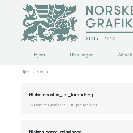
Hjem
Utstillinger
Aktuelt
Hjem
Utstillinger
Aktuelt
You are here:
Hjem
Media
Nielsen-aasted_for_forandring
By
Norske Grafikere
10. januar 2023
Nielsen-naere_relasjoner