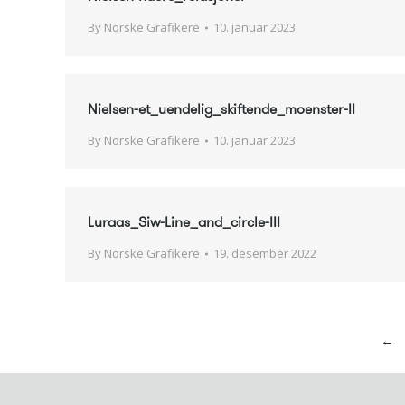
By
Norske Grafikere
10. januar 2023
Nielsen-et_uendelig_skiftende_moenster-II
By
Norske Grafikere
10. januar 2023
Luraas_Siw-Line_and_circle-III
By
Norske Grafikere
19. desember 2022
←