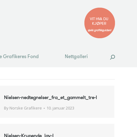
e Grafikeres Fond
Nettgalleri
Search:
e Grafikeres Fond
Nettgalleri
Search:
Nielsen-nedtegnelser_fra_et_gammelt_tre-I
By
Norske Grafikere
10. januar 2023
Nielsen-Krypende_lav-I