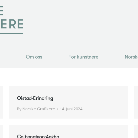
Om oss
For kunstnere
Norsk
Om oss
For kunstnere
Norsk
Oistad-Erindring
By
Norske Grafikere
14. juni 2024
Colbengtson-Aakha