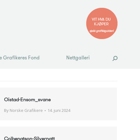
e Grafikeres Fond
Nettgalleri
Search:
e Grafikeres Fond
Nettgalleri
Search:
Oistad-Ensom_svane
By
Norske Grafikere
14. juni 2024
Colbengtson-Silvernatt