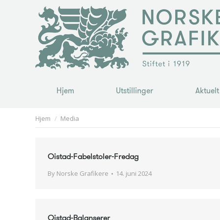
Hjem
Utstillinger
Aktuelt
Hjem
Utstillinger
Aktuelt
You are here:
Hjem
Media
Oistad-Fabelstoler-Fredag
By
Norske Grafikere
14. juni 2024
Oistad-Balanserer