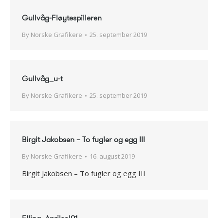
Gullvåg-Fløytespilleren
By
Norske Grafikere
25. september 2019
Gullvåg_u-t
By
Norske Grafikere
25. september 2019
Birgit Jakobsen – To fugler og egg III
By
Norske Grafikere
16. august 2019
Birgit Jakobsen – To fugler og egg III