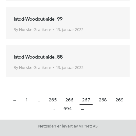
Istad-Woodcut-side_99
By
Norske Grafikere
13. januar 2022
Istad-Woodcut-side_55
By
Norske Grafikere
13. januar 2022
←
1
…
265
266
267
268
269
…
694
→
Nettsiden er levert av
VIPnett AS