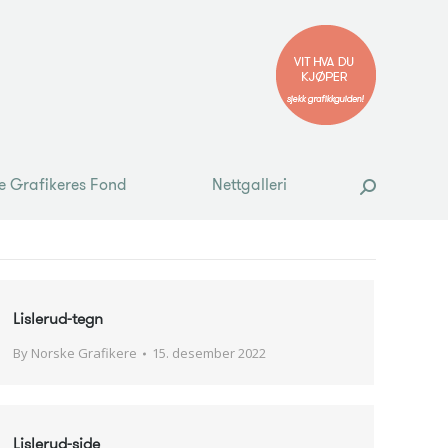
e Grafikeres Fond
Nettgalleri
Search:
e Grafikeres Fond
Nettgalleri
Search:
Lislerud-tegn
By
Norske Grafikere
15. desember 2022
Lislerud-side