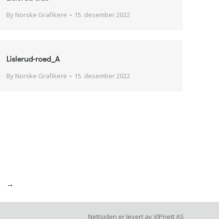
By
Norske Grafikere
15. desember 2022
Lislerud-roed_A
By
Norske Grafikere
15. desember 2022
→
Nettsiden er levert av
VIPnett AS