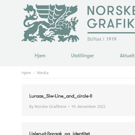
Hjem
Utstillinger
Aktuelt
Hjem
Utstillinger
Aktuelt
You are here:
Hjem
Media
Luraas_Siw-Line_and_circle-II
By
Norske Grafikere
19. desember 2022
Lislerud-Spraak_og_identitet