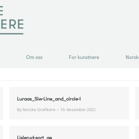
Om oss
For kunstnere
Norsk
Om oss
For kunstnere
Norsk
Luraas_Siw-Line_and_circle-I
By
Norske Grafikere
19. desember 2022
Lislerud-sort_ae